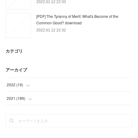
2022.01.12 22:33
[PDF] The Tyranny of Merit: What's Become of the
Common Good? download
2022.01.12 22:32
カテゴリ
アーカイブ
2022
(
19
)
(
19
)
2021
(
189
)
(
48
)
(
45
)
(
43
)