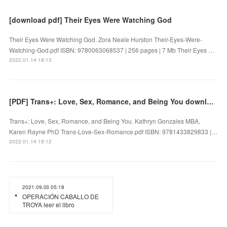
[download pdf] Their Eyes Were Watching God
Their Eyes Were Watching God. Zora Neale Hurston Their-Eyes-Were-
Watching-God.pdf ISBN: 9780063068537 | 256 pages | 7 Mb Their Eyes …
2022.01.14 18:13
[PDF] Trans+: Love, Sex, Romance, and Being You download
Trans+: Love, Sex, Romance, and Being You. Kathryn Gonzales MBA,
Karen Rayne PhD Trans-Love-Sex-Romance.pdf ISBN: 9781433829833 |…
2022.01.14 18:12
2021.09.03 05:18
OPERACIÓN CABALLO DE
TROYA leer el libro