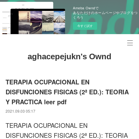
Ameba Owndで
あなただけのホームページやブログをつ
くろう
今すぐ試す
aghacepejukn's Ownd
TERAPIA OCUPACIONAL EN
DISFUNCIONES FISICAS (2ª ED.): TEORIA
Y PRACTICA leer pdf
2021.09.03 05:17
TERAPIA OCUPACIONAL EN
DISFUNCIONES FISICAS (2ª ED.): TEORIA