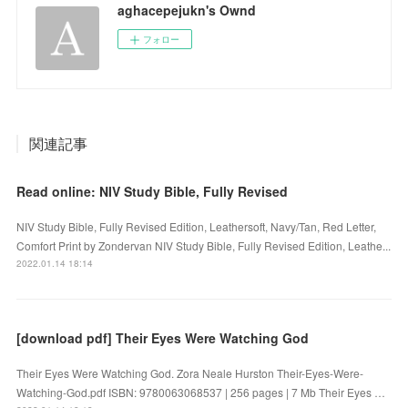
aghacepejukn's Ownd
フォロー
関連記事
Read online: NIV Study Bible, Fully Revised
NIV Study Bible, Fully Revised Edition, Leathersoft, Navy/Tan, Red Letter,
Comfort Print by Zondervan NIV Study Bible, Fully Revised Edition, Leathe...
2022.01.14 18:14
[download pdf] Their Eyes Were Watching God
Their Eyes Were Watching God. Zora Neale Hurston Their-Eyes-Were-
Watching-God.pdf ISBN: 9780063068537 | 256 pages | 7 Mb Their Eyes …