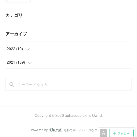
カテゴリ
アーカイブ
2022
(
19
)
(
19
)
2021
(
189
)
(
48
)
(
45
)
(
43
)
(
53
)
Copyright ©
2026
aghacepejukn's Ownd
.
Powered by
無料でホームページをつくろう
AmebaOwnd
フォロー