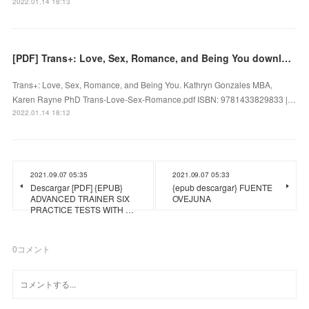
2022.01.14 18:13
[PDF] Trans+: Love, Sex, Romance, and Being You download
Trans+: Love, Sex, Romance, and Being You. Kathryn Gonzales MBA,
Karen Rayne PhD Trans-Love-Sex-Romance.pdf ISBN: 9781433829833 |…
2022.01.14 18:12
2021.09.07 05:35
2021.09.07 05:33
Descargar [PDF] {EPUB}
{epub descargar} FUENTE
ADVANCED TRAINER SIX
OVEJUNA
PRACTICE TESTS WITH …
0
コメント