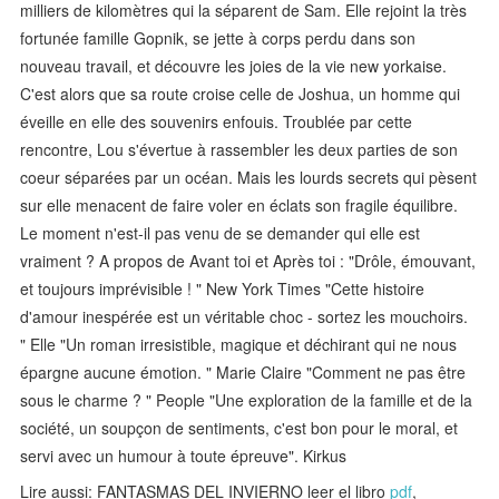
milliers de kilomètres qui la séparent de Sam. Elle rejoint la très
fortunée famille Gopnik, se jette à corps perdu dans son
nouveau travail, et découvre les joies de la vie new yorkaise.
C'est alors que sa route croise celle de Joshua, un homme qui
éveille en elle des souvenirs enfouis. Troublée par cette
rencontre, Lou s'évertue à rassembler les deux parties de son
coeur séparées par un océan. Mais les lourds secrets qui pèsent
sur elle menacent de faire voler en éclats son fragile équilibre.
Le moment n'est-il pas venu de se demander qui elle est
vraiment ? A propos de Avant toi et Après toi : "Drôle, émouvant,
et toujours imprévisible ! " New York Times "Cette histoire
d'amour inespérée est un véritable choc - sortez les mouchoirs.
" Elle "Un roman irresistible, magique et déchirant qui ne nous
épargne aucune émotion. " Marie Claire "Comment ne pas être
sous le charme ? " People "Une exploration de la famille et de la
société, un soupçon de sentiments, c'est bon pour le moral, et
servi avec un humour à toute épreuve". Kirkus
Lire aussi: FANTASMAS DEL INVIERNO leer el libro
pdf
,