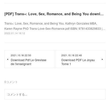
[PDF] Trans+: Love, Sex, Romance, and Being You download
Trans+: Love, Sex, Romance, and Being You. Kathryn Gonzales MBA,
Karen Rayne PhD Trans-Love-Sex-Romance.pdf ISBN: 9781433829833 |…
2022.01.14 18:12
2021.10.18 22:50
2021.10.18 22:48
Download Pdf Le Grevisse
Download PDF Le Joyau
de l'enseignant
Tome 1
0
コメント