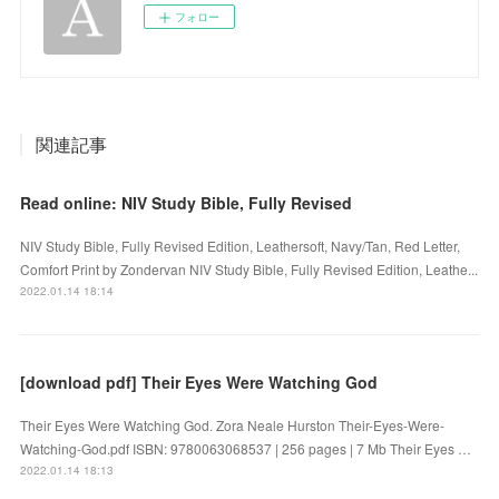
フォロー
関連記事
Read online: NIV Study Bible, Fully Revised
NIV Study Bible, Fully Revised Edition, Leathersoft, Navy/Tan, Red Letter,
Comfort Print by Zondervan NIV Study Bible, Fully Revised Edition, Leathe...
2022.01.14 18:14
[download pdf] Their Eyes Were Watching God
Their Eyes Were Watching God. Zora Neale Hurston Their-Eyes-Were-
Watching-God.pdf ISBN: 9780063068537 | 256 pages | 7 Mb Their Eyes …
2022.01.14 18:13