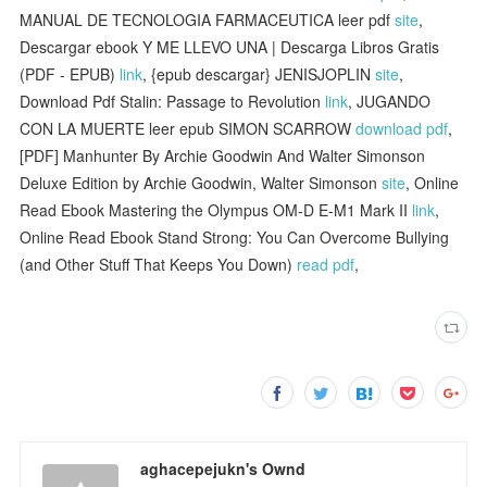
MANUAL DE TECNOLOGIA FARMACEUTICA leer pdf
site
,
Descargar ebook Y ME LLEVO UNA | Descarga Libros Gratis
(PDF - EPUB)
link
, {epub descargar} JENISJOPLIN
site
,
Download Pdf Stalin: Passage to Revolution
link
, JUGANDO
CON LA MUERTE leer epub SIMON SCARROW
download pdf
,
[PDF] Manhunter By Archie Goodwin And Walter Simonson
Deluxe Edition by Archie Goodwin, Walter Simonson
site
, Online
Read Ebook Mastering the Olympus OM-D E-M1 Mark II
link
,
Online Read Ebook Stand Strong: You Can Overcome Bullying
(and Other Stuff That Keeps You Down)
read pdf
,
aghacepejukn's Ownd