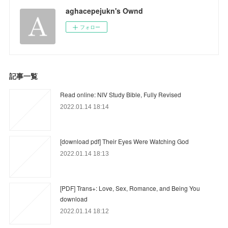
aghacepejukn's Ownd
フォロー
記事一覧
Read online: NIV Study Bible, Fully Revised
2022.01.14 18:14
[download pdf] Their Eyes Were Watching God
2022.01.14 18:13
[PDF] Trans+: Love, Sex, Romance, and Being You
download
2022.01.14 18:12