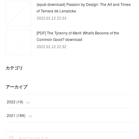
{epub download} Passion by Design: The Art and Times
of Tamara de Lempicka
2022.01.12 22:33
[PDF] The Tyranny of Merit: What's Become of the
Common Good? download
2022.01.12 22:32
カテゴリ
アーカイブ
2022
(
19
)
(
19
)
2021
(
189
)
(
48
)