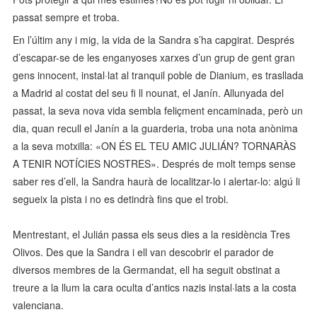
passat sempre et troba.
En l’últim any i mig, la vida de la Sandra s’ha capgirat. Després
d’escapar-se de les enganyoses xarxes d’un grup de gent gran
gens innocent, instal·lat al tranquil poble de Dianium, es trasllada
a Madrid al costat del seu fi ll nounat, el Janín. Allunyada del
passat, la seva nova vida sembla feliçment encaminada, però un
dia, quan recull el Janín a la guarderia, troba una nota anònima
a la seva motxilla: «ON ÉS EL TEU AMIC JULIÁN? TORNARÀS
A TENIR NOTÍCIES NOSTRES». Després de molt temps sense
saber res d’ell, la Sandra haurà de localitzar-lo i alertar-lo: algú li
segueix la pista i no es detindrà fins que el trobi.
Mentrestant, el Julián passa els seus dies a la residència Tres
Olivos. Des que la Sandra i ell van descobrir el parador de
diversos membres de la Germandat, ell ha seguit obstinat a
treure a la llum la cara oculta d’antics nazis instal·lats a la costa
valenciana.