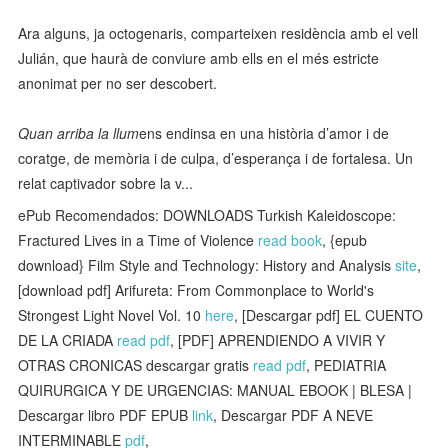
Ara alguns, ja octogenaris, comparteixen residència amb el vell
Julián, que haurà de conviure amb ells en el més estricte
anonimat per no ser descobert.
Quan arriba la llum
ens endinsa en una història d’amor i de
coratge, de memòria i de culpa, d’esperança i de fortalesa. Un
relat captivador sobre la v...
ePub Recomendados: DOWNLOADS Turkish Kaleidoscope:
Fractured Lives in a Time of Violence
read book
, {epub
download} Film Style and Technology: History and Analysis
site
,
[download pdf] Arifureta: From Commonplace to World's
Strongest Light Novel Vol. 10
here
, [Descargar pdf] EL CUENTO
DE LA CRIADA
read pdf
, [PDF] APRENDIENDO A VIVIR Y
OTRAS CRONICAS descargar gratis
read pdf
, PEDIATRIA
QUIRURGICA Y DE URGENCIAS: MANUAL EBOOK | BLESA |
Descargar libro PDF EPUB
link
, Descargar PDF A NEVE
INTERMINABLE
pdf
,