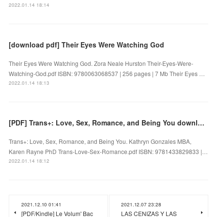
2022.01.14 18:14
[download pdf] Their Eyes Were Watching God
Their Eyes Were Watching God. Zora Neale Hurston Their-Eyes-Were-
Watching-God.pdf ISBN: 9780063068537 | 256 pages | 7 Mb Their Eyes …
2022.01.14 18:13
[PDF] Trans+: Love, Sex, Romance, and Being You download
Trans+: Love, Sex, Romance, and Being You. Kathryn Gonzales MBA,
Karen Rayne PhD Trans-Love-Sex-Romance.pdf ISBN: 9781433829833 |…
2022.01.14 18:12
2021.12.10 01:41
2021.12.07 23:28
[PDF/Kindle] Le Volum' Bac
LAS CENIZAS Y LAS