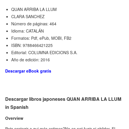
QUAN ARRIBA LA LLUM
CLARA SANCHEZ
Número de páginas: 464
Idioma: CATALÁN
Formatos: Pdf, ePub, MOBI, FB2
ISBN: 9788466421225
Editorial: COLUMNA EDICIONS S.A.
Año de edición: 2016
Descargar eBook gratis
Descargar libros japoneses QUAN ARRIBA LA LLUM
in Spanish
Overview
Pots protegir a qui més estimes?No es pot fugir ni oblidar. El